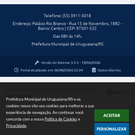
Resumido da
Pregão
Execução
Eletrônico
Detalhes
Detalhes
Orçamentári
Telefone: (55) 3911-3018
SRP
a por Função
Endereço: Palácio Rio Branco - Rua 15 de Novembro, 1882 -
e Subfunção
Bairro: Centro | CEP: 97501-532
Chamament
o
Das 08h às 14h.
Detalhes
RGF -
Público/Cred
Prefeitura Municipal de Uruguaiana/RS
Relatório de
Detalhes
enciamento
Gestão Fiscal
Leilão -
Versão do Sistema:
3.5.3 - 19/06/2026
Detalhes
RREO -
Eletrônico
Relatório
Portal atualizado em:
06/08/2026 22:34
Dados Abertos
Resumido da
Detalhes
Execução
Dispensa de
Detalhes
Orçamentári
Licitação
Copyright Instar - 2006-2026. Todos os direitos reservados -
a
Instar Tecnologia
Prefeitura Municipal de Uruguaiana/RS e os
Inexigibilidad
Detalhes
URUPREV -
e
cookies: nosso site usa cookies para melhorar a sua
Balancete da
Detalhes
experiência de navegação. Ao continuar você
Despesa
ACEITAR
concorda com a nossa
Política de Cookies
e
Intenção de
Registro de
Detalhes
Privacidade
.
PERSONALIZAR
URUPREV -
Preços
Balancete da
Detalhes