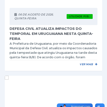
Contratos
Obras
06 DE AGOSTO DE 2026,
UTILIDADE PÚBLICA
QUINTA-FEIRA
Notícias
DEFESA CIVIL ATUALIZA IMPACTOS DO
Galeria de Vídeos
TEMPORAL EM URUGUAIANA NESTA QUINTA-
FEIRA
Contas Públicas
A Prefeitura de Uruguaiana, por meio da Coordenadoria
Municipal da Defesa Civil, atualiza os impactos causados
Links
pela tempestade que atingiu Uruguaiana na tarde desta
quinta-feira (6/8). De acordo com o órgão, foram
Telefones Úteis
11,8mm de chuva em um intervalo de...
VER MAIS
Termos de Uso & Política de Privacidade