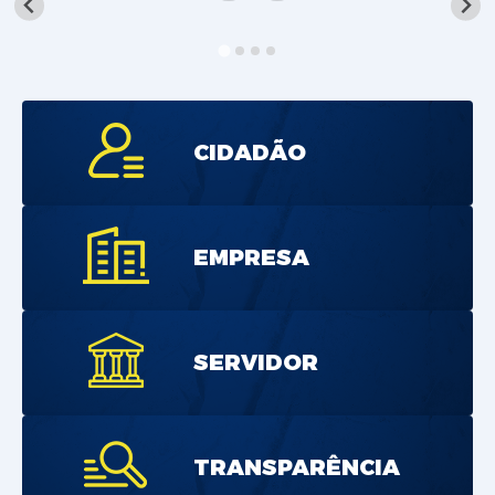
Saneamento
Ouvidorias
Carta de Serviços
Secretarias/Centrais
CIDADÃO
Transparência
COVID-19
EMPRESA
Prefeito Municipal
Vice-Prefeito Municipal
SERVIDOR
Requerimento geral
Sala do Empreendedor
Conselhos Municipais
TRANSPARÊNCIA
Arquivo Histórico